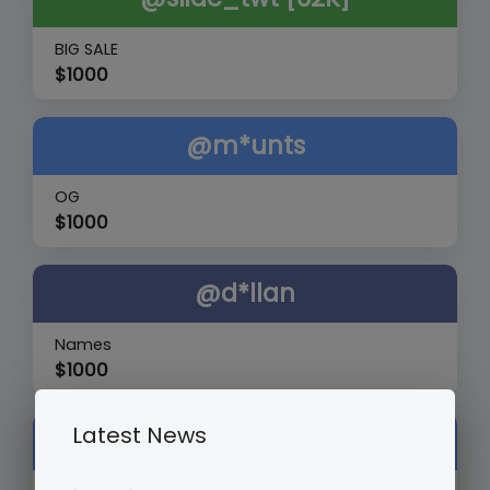
BIG SALE
$
1000
@m*unts
OG
$
1000
@d*llan
Names
$
1000
Latest News
@smo*ther