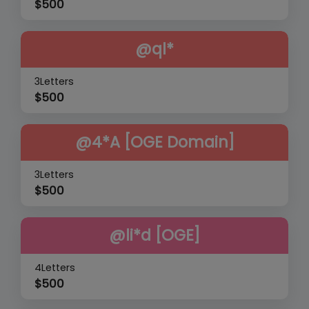
$
500
@ql*
3Letters
$
500
@4*A [OGE Domain]
3Letters
$
500
@li*d [OGE]
4Letters
$
500