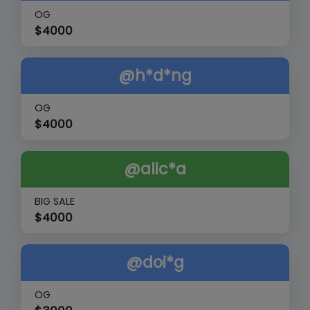
OG
$
4000
@h*d*ng
OG
$
4000
@alic*a
BIG SALE
$
4000
@doi*g
OG