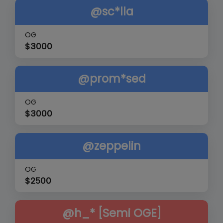
@sc*lla
OG
$
3000
@prom*sed
OG
$
3000
@zeppelin
OG
$
2500
@h_* [Semi OGE]