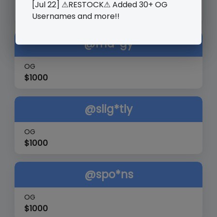
OG
[Jul 22] ⚠RESTOCK⚠ Added 30+ OG
$
1000
Usernames and more!!
@ma*gy
OG
$
1000
@slig*tly
OG
$
1000
@spo*ns
OG
$
1000