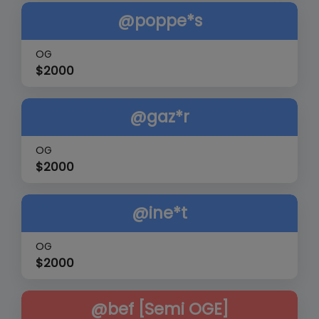
@poppe*s
OG
$
2000
@gaz*r
OG
$
2000
@ine*t
OG
$
2000
@bef [Semi OGE]