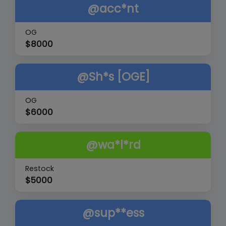
@acc*nt
OG
$
8000
@Sh*s [OGE]
OG
$
6000
@wa*l*rd
Restock
$
5000
@sup**ess