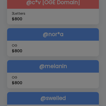
@c*v [OGE Domain]
3Letters
$
800
@nor*a
OG
$
800
@melanin
OG
$
800
@swelled