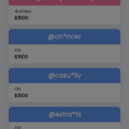
4Letters
$
1500
@ch*ncer
OG
$
1500
@casu*lly
OG
$
1500
@extra*ts
OG