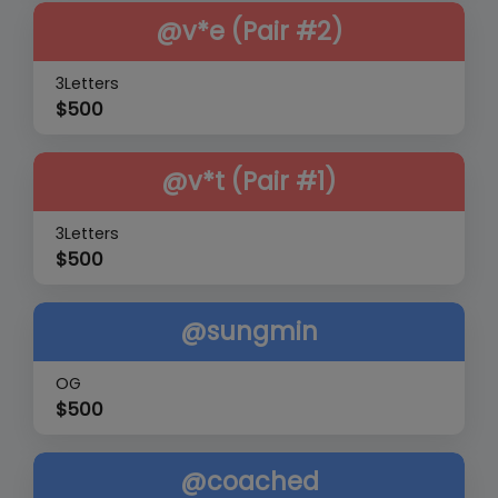
@v*e (Pair #2)
3Letters
$
500
@v*t (Pair #1)
3Letters
$
500
@sungmin
OG
$
500
@coached