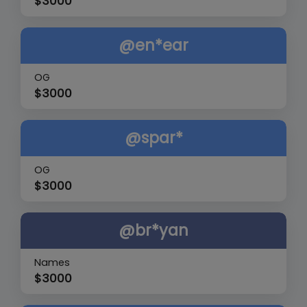
$
3000
@en*ear
OG
$
3000
@spar*
OG
$
3000
@br*yan
Names
$
3000