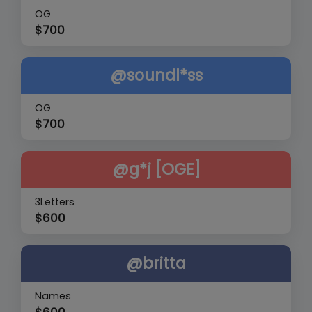
OG
$
700
@soundl*ss
OG
$
700
@g*j [OGE]
3Letters
$
600
@britta
Names