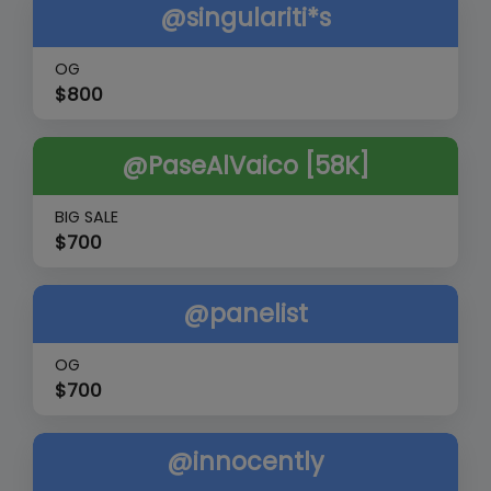
@singulariti*s
OG
$
800
@PaseAlVaico [58K]
BIG SALE
$
700
@panelist
OG
$
700
@innocently