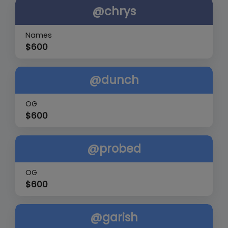
@chrys
Names
$
600
@dunch
OG
$
600
@probed
OG
$
600
@garish