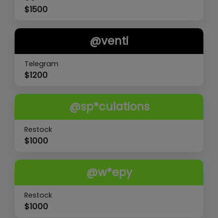
$
1500
@venti
Telegram
$
1200
@sp*culations
Restock
$
1000
@w*epy
Restock
$
1000