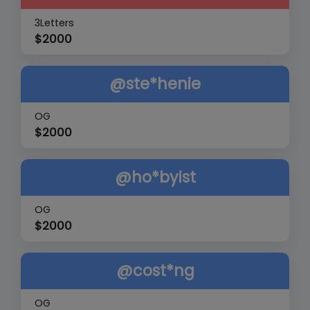
3Letters
$
2000
@ste*henie
OG
$
2000
@ho*byist
OG
$
2000
@cost*ng
OG