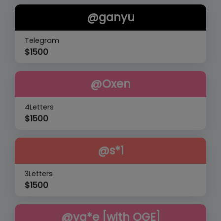
@ganyu
Telegram
$
1500
@Oxen
4Letters
$
1500
@s*1
3Letters
$
1500
@va*e [with OGE]