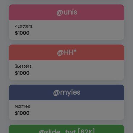
@unis
4Letters
$
1000
@HH*
3Letters
$
1000
@myles
Names
$
1000
@slide_twt [62K]