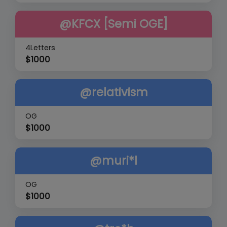
@KFCX [Semi OGE]
4Letters
$
1000
@relativism
OG
$
1000
@muri*l
OG
$
1000