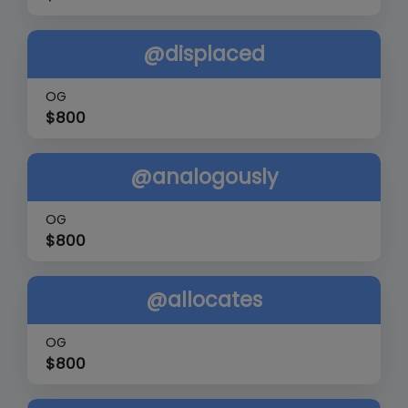
@displaced
OG
$
800
@analogously
OG
$
800
@allocates
OG
$
800