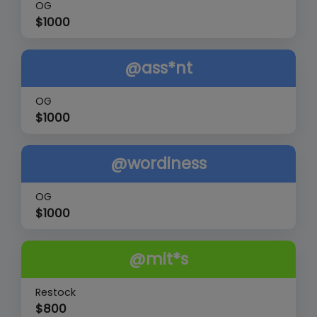
OG
$
1000
@ass*nt
OG
$
1000
@wordiness
OG
$
1000
@mit*s
Restock
$
800