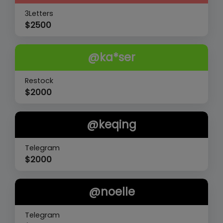
3Letters
$
2500
@ka*ser
Restock
$
2000
@keqing
Telegram
$
2000
@noelle
Telegram