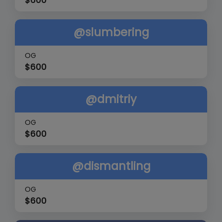
$
600
@slumbering
OG
$
600
@dmitriy
OG
$
600
@dismantling
OG
$
600