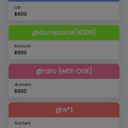
OG
$
600
@dunsparce(#206)
Restock
$
500
@ratu [with OGE]
4Letters
$
500
@w*t
3Letters