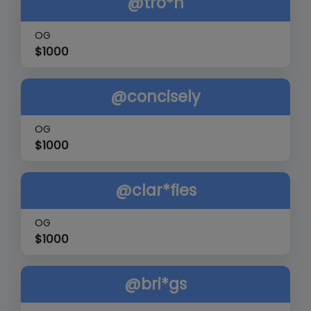
@tro*h
OG
$
1000
@concisely
OG
$
1000
@clar*fies
OG
$
1000
@bri*gs