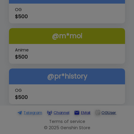
OG
$
500
@m*moi
Anime
$
500
@pr*history
OG
$
500
Telegram
Channel
EMail
OGUser
@trine
Terms of service
© 2025 Genshin Store
OG