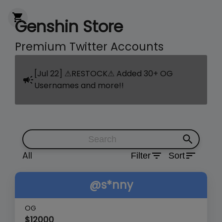
Genshin Store
Premium Twitter Accounts
[Jul 22] ⚠RESTOCK⚠ Added 30+ OG
Usernames and more!!
All
Filter
Sort
@s*nny
OG
$
12000