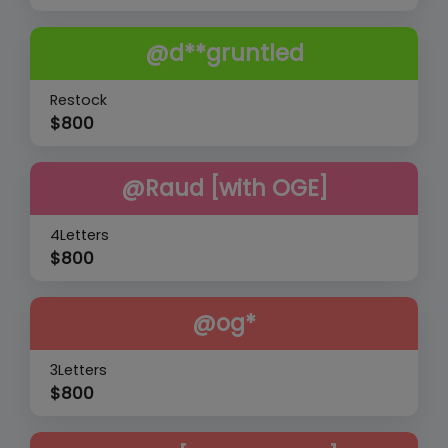
@d**gruntled
Restock
$
800
@Raud [with OGE]
4Letters
$
800
@og*
3Letters
$
800