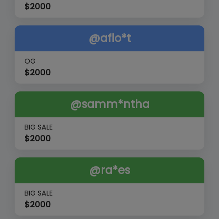
$
2000
@aflo*t
OG
$
2000
@samm*ntha
BIG SALE
$
2000
@ra*es
BIG SALE
$
2000